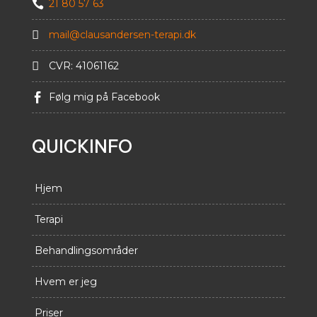
21 80 57 63


mail@clausandersen-terapi.dk

CVR: 41061162
Følg mig på Facebook

QUICKINFO
Hjem
Terapi
Behandlingsområder
Hvem er jeg
Priser